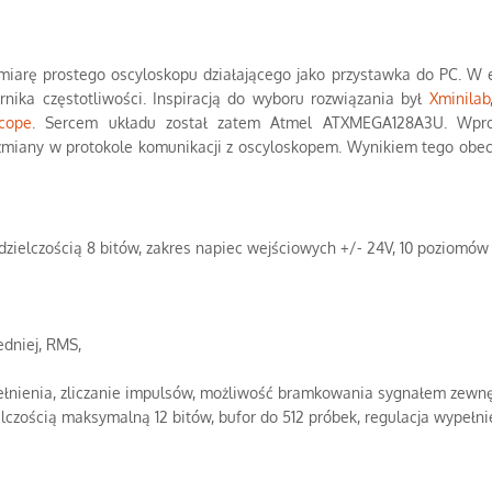
rę prostego oscyloskopu działającego jako przystawka do PC. W ef
ernika częstotliwości. Inspiracją do wyboru rozwiązania był
Xminilab
cope
. Sercem układu został zatem Atmel ATXMEGA128A3U. Wpr
 zmiany w protokole komunikacji z oscyloskopem. Wynikiem tego obec
zielczością 8 bitów, zakres napiec wejściowych +/- 24V, 10 poziomów 
edniej, RMS,
ełnienia, zliczanie impulsów, możliwość bramkowania sygnałem zewn
elczością maksymalną 12 bitów, bufor do 512 próbek, regulacja wypełni