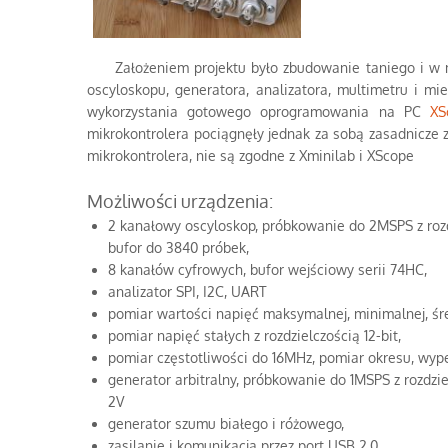
Założeniem projektu było zbudowanie taniego i w mia
oscyloskopu, generatora, analizatora, multimetru i mi
wykorzystania gotowego oprogramowania na PC
XS
mikrokontrolera pociągnęły jednak za sobą zasadnicze
mikrokontrolera, nie są zgodne z Xminilab i XScope
Możliwości urządzenia:
2 kanałowy oscyloskop, próbkowanie do 2MSPS z rozd
bufor do 3840 próbek,
8 kanałów cyfrowych, bufor wejściowy serii 74HC,
analizator SPI, I2C, UART
pomiar wartości napięć maksymalnej, minimalnej, śr
pomiar napięć stałych z rozdzielczością 12-bit,
pomiar częstotliwości do 16MHz, pomiar okresu, wyp
generator arbitralny, próbkowanie do 1MSPS z rozdzi
2V
generator szumu białego i różowego,
zasilanie i komunikacja przez port USB 2.0