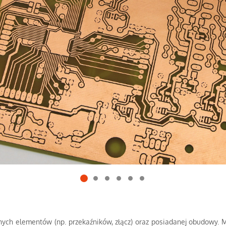
 elementów (np. przekaźników, złącz) oraz posiadanej obudowy. Moż