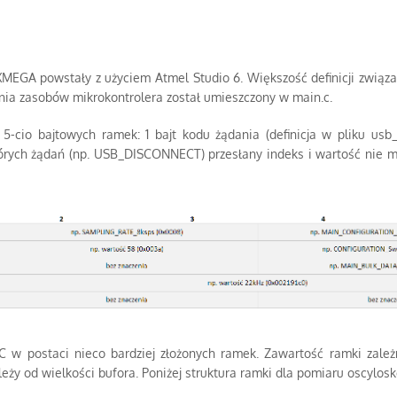
XMEGA powstały z użyciem Atmel Studio 6. Większość definicji związ
ania zasobów mikrokontrolera został umieszczony w main.c.
o bajtowych ramek: 1 bajt kodu żądania (definicja w pliku usb_x
iektórych żądań (np. USB_DISCONNECT) przesłany indeks i wartość n
 postaci nieco bardziej złożonych ramek. Zawartość ramki zależ
eży od wielkości bufora. Poniżej struktura ramki dla pomiaru oscylos