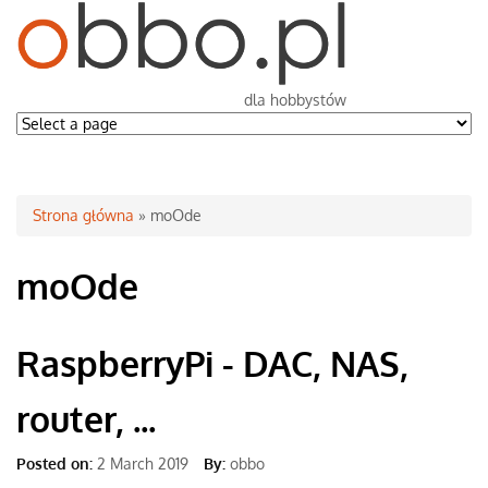
dla hobbystów
Jesteś tutaj
Strona główna
» moOde
moOde
RaspberryPi - DAC, NAS,
router, ...
Posted on:
2 March 2019
By:
obbo