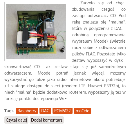
Zaczęło się od chęci
zbudowania czegoś co
zastąpi odtwarzacz CD. Pod
ręką znalazła się "malina",
która w połączeniu z DAC i
odrobiną oprogramowania
(wybrałem Moode) świetnie
radzi sobie z odtwarzaniem
plików FLAC. Pozostało tylko
zestaw wyposażyć w dysk i
skonwertować CD. Taki zestaw staje się już samodzielnym
odtwarzaczem. Moode potrafi jednak więcej, możemy
wykorzystać go także jako radio Internetowe. Skoro potrzebuje
już stałego dostępu do sieci (modem LTE Huawei E3372h), to
niech "malina" będzie dodatkowo routerem, wyposażmy ją też w
funkcję punktu dostępowego WiFi.
Tags:
Raspberry
DAC
PCM5122
moOde
Czytaj dalej
wpis RaspberryPi - DAC, NAS, router, ...
Dodaj komentarz