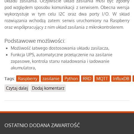
układu zasilania. Oczywiście układ zasilania musi być zgodny
pod względem sposobu komunikacji z serwisem. Obecna wersja
wykorzystuje w tym celu I2C oraz dwa porty I/O. W skład
rozwiązania wchodzą zatem: serwis uruchomiony na Raspberry
oraz współpracujący z nim układ zasilania z mikrokontrolerem.
Podstawowe możliwości:
Możliwość łatwego dostosowania układu zasilacza,
Funkcja UPS, automatyczne przełączenie na zasilanie
zapasowe, kontrola stanu naładowania i ładowanie
akumulatora,
Tags:
Raspberry
zasilanie
Python
RRD
MQTT
InfluxDB
Czytaj dalej
wpis Pi-Powerman
Dodaj komentarz
OSTATNIO DODANA ZAWARTOŚĆ